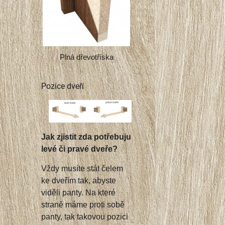
Plná dřevotříska
Pozice dveří
Jak zjistit zda potřebuju
levé či pravé dveře?
Vždy musíte stát čelem
ke dveřím tak, abyste
viděli panty. Na které
straně máme proti sobě
panty, tak takovou pozici