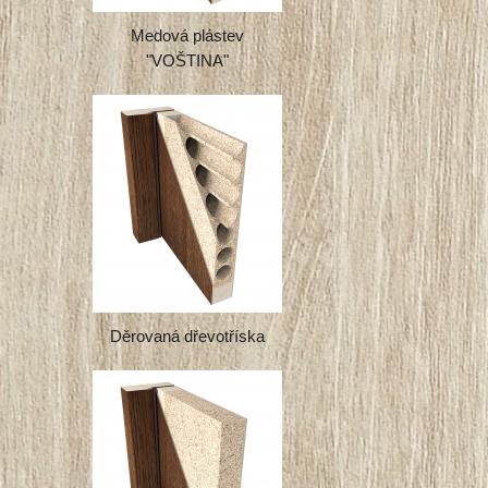
Medová plástev
"VOŠTINA"
Děrovaná dřevotříska