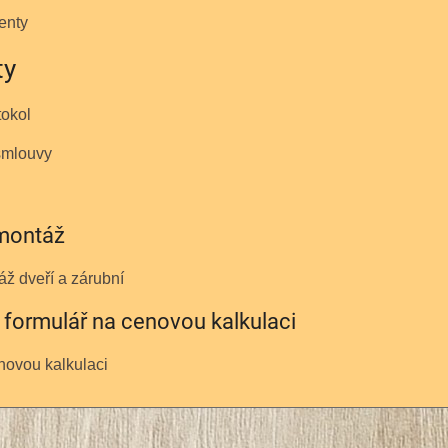
enty
ty
tokol
smlouvy
montáž
ž dveří a zárubní
formulář na cenovou kalkulaci
novou kalkulaci