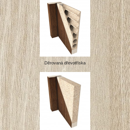
Děrovaná dřevotříska