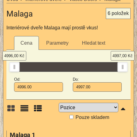
Malaga
6
položek
Interiérové dveře Malaga mají prostě vkus!
Cena
Parametry
Hledat text
4996,00 Kč
4997,00 Kč
Od:
Do:
Pouze skladem
Mřížka
Seznam
Tabulka
Malaga 1