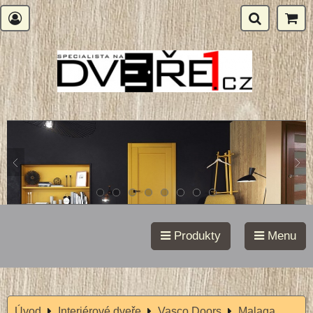
Produkty
Menu
Úvod
Interiérové dveře
Vasco Doors
Malaga