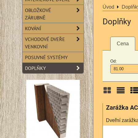
Úvod
Doplňk
OBLOŽKOVÉ
ZÁRUBNĚ
Doplňky
KOVÁNÍ
VCHODOVÉ DVEŘE
Cena
VENKOVNÍ
POSUVNÉ SYSTÉMY
Od:
DOPLŇKY
Mřížka
Sezn
Ta
Zarážka A
Dveřní zarážk