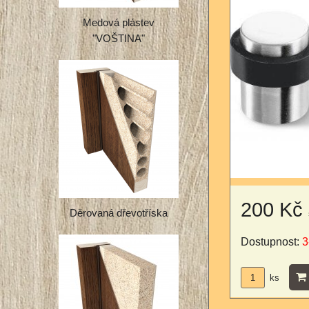
Medová plástev
"VOŠTINA"
200 Kč
Děrovaná dřevotříska
Dostupnost:
3
ks