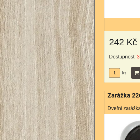
242 Kč
Dostupnost:
3
ks
Zarážka 22
Dveřní zarážk