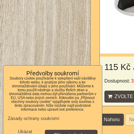
115 Kč
Předvolby soukromí
Soubory cookie používáme k vylepšení vaší návštěvy
Dostupnost:
3
tohoto webu, k analýze jeho výkonu a ke
shromažďování údajů o jeho používání. Můžeme k
tomu použít nástroje a služby třetích stran a
shromážděná data mohou být přenášena partnerům v
ZVOLTE 
EU, USA nebo jiných zemích. Kliknutím na „Přijmout
všechny soubory cookie“ vyjadřujete svůj souhlas s
tímto zpracováním. Níže můžete najít podrobné
informace nebo upravit své preference.
Zásady ochrany soukromí
Nahoru
Ne
Ukázat