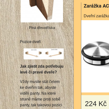
Zarážka A
Dveřní zarážk
Plná dřevotříska
Pozice dveří
Jak zjistit zda potřebuju
levé či pravé dveře?
Vždy musíte stát čelem
ke dveřím tak, abyste
viděli panty. Na které
straně máme proti sobě
224 Kč
panty, tak takovou pozici