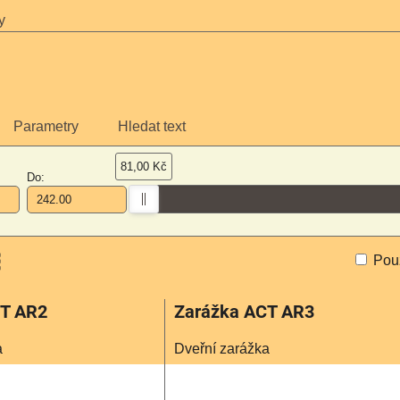
y
Parametry
Hledat text
81,00 Kč
Do:
Pou
am
bulka
CT AR2
Zarážka ACT AR3
a
Dveřní zarážka