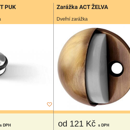
CT PUK
Zarážka ACT ŽELVA
a
Dveřní zarážka
od 121 Kč
s DPH
s DPH