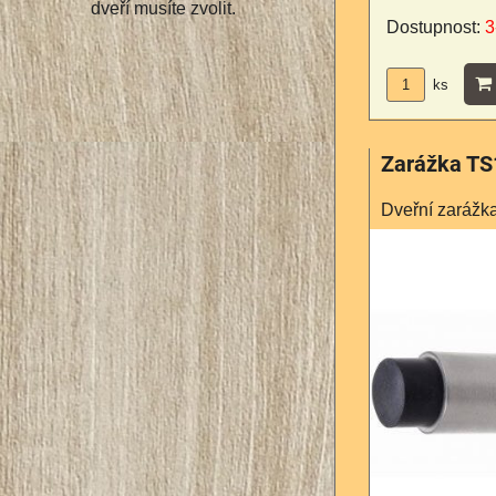
dveří musíte zvolit.
Dostupnost:
3
ks
Zarážka TS
Dveřní zarážk