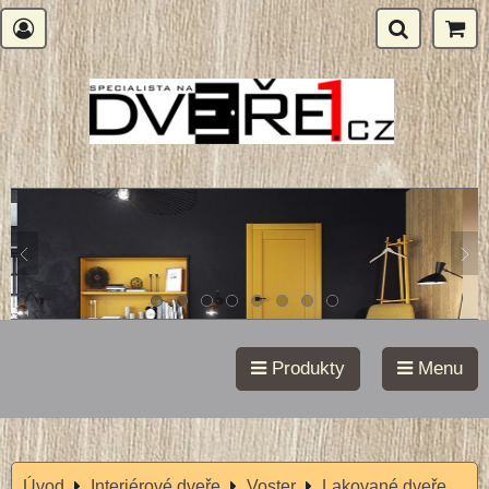
Produkty
Menu
Úvod
Interiérové dveře
Voster
Lakované dveře