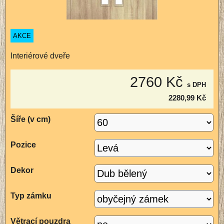
AKCE
Interiérové dveře
2760 Kč
s DPH
2280,99 Kč
Šíře (v cm)
Pozice
Dekor
Typ zámku
Větrací pouzdra