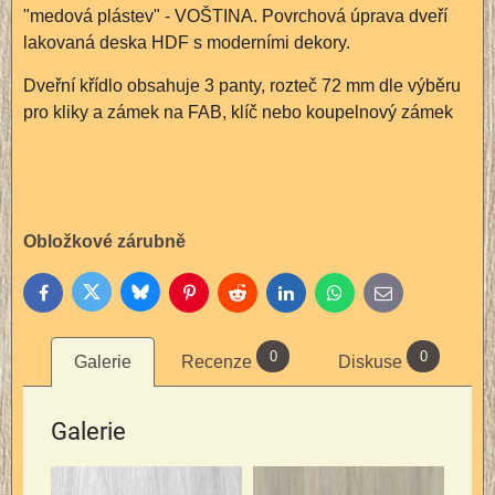
"medová plástev" - VOŠTINA. Povrchová úprava dveří
lakovaná deska HDF s moderními dekory.
Dveřní křídlo obsahuje 3 panty, rozteč 72 mm dle výběru
pro kliky a zámek na FAB, klíč nebo koupelnový zámek
Obložkové zárubně
Bluesky
Twitter
Facebook
Pinterest
Reddit
LinkedIn
WhatsApp
E-
mail
0
0
Galerie
Recenze
Diskuse
Galerie