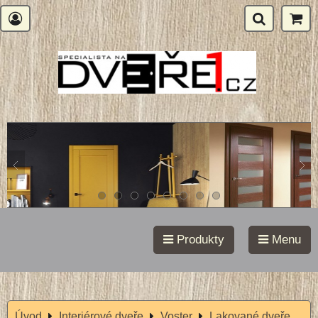
Produkty
Menu
Úvod
Interiérové dveře
Voster
Lakované dveře