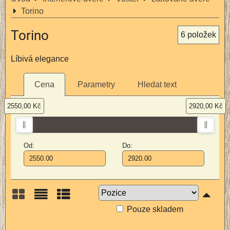
Torino
Torino
6
položek
Líbivá elegance
Cena
Parametry
Hledat text
2550,00 Kč
2920,00 Kč
Od:
Do:
Pouze skladem
Mřížka
Seznam
Tabulka