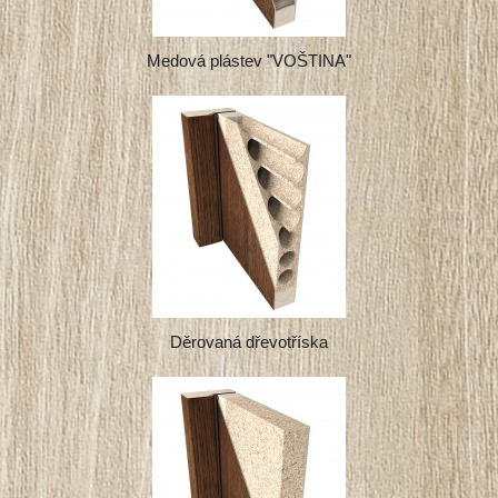
Medová plástev "VOŠTINA"
Děrovaná dřevotříska