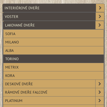
INTERIÉROVÉ DVEŘE
VOSTER
LAKOVANÉ DVEŘE
SOFIA
MILANO
ALBA
TORINO
METRIX
KORA
DESKOVÉ DVEŘE
RÁMOVÉ DVEŘE FALCOVÉ
PLATINUM