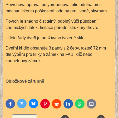
Povrchová úprava: polypropenová folie odolná proti
mechanickému poškození, odolná proti vodě, skvrnám.
Povrch je snadno čistitelný, odolný vůči působení
chemických látek. Imitace přírodní struktury dřeva.
U této řady dveří je používáno tvrzené sklo
Dveřní křídlo obsahuje 3 panty s 2 čepy, rozteč 72 mm
dle výběru pro kliky a zámek na FAB, klíč nebo
koupelnový zámek.
Obložkové zárubně
Bluesky
Twitter
Facebook
Pinterest
Reddit
LinkedIn
WhatsApp
E-
mail