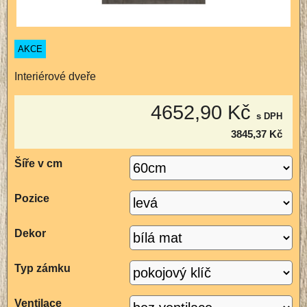
AKCE
Interiérové dveře
4652,90 Kč
s DPH
3845,37 Kč
Šíře v cm
Pozice
Dekor
Typ zámku
Ventilace