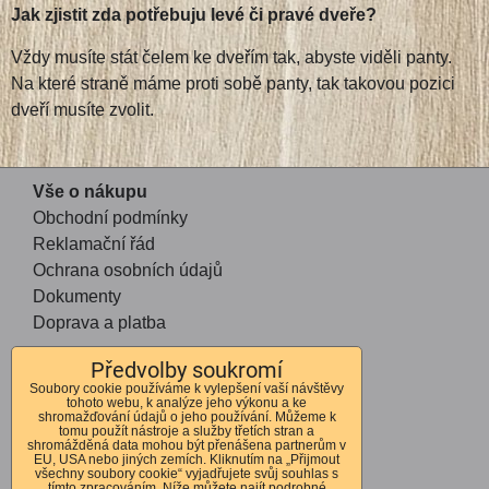
Jak zjistit zda potřebuju levé či pravé dveře?
Vždy musíte stát čelem ke dveřím tak, abyste viděli panty.
Na které straně máme proti sobě panty, tak takovou pozici
dveří musíte zvolit.
Vše o nákupu
Obchodní podmínky
Reklamační řád
Ochrana osobních údajů
Dokumenty
Doprava a platba
Předvolby soukromí
Kontakt
Soubory cookie používáme k vylepšení vaší návštěvy
tohoto webu, k analýze jeho výkonu a ke
Andrea Mohauptová
shromažďování údajů o jeho používání. Můžeme k
tomu použít nástroje a služby třetích stran a
Kvítkov 56
shromážděná data mohou být přenášena partnerům v
EU, USA nebo jiných zemích. Kliknutím na „Přijmout
Česká Lípa
všechny soubory cookie“ vyjadřujete svůj souhlas s
tímto zpracováním. Níže můžete najít podrobné