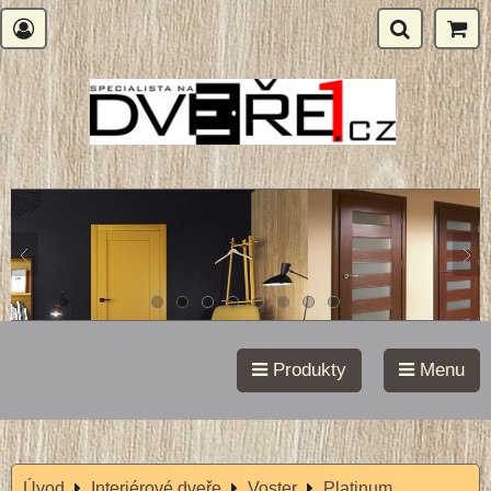
Produkty
Menu
Úvod
Interiérové dveře
Voster
Platinum