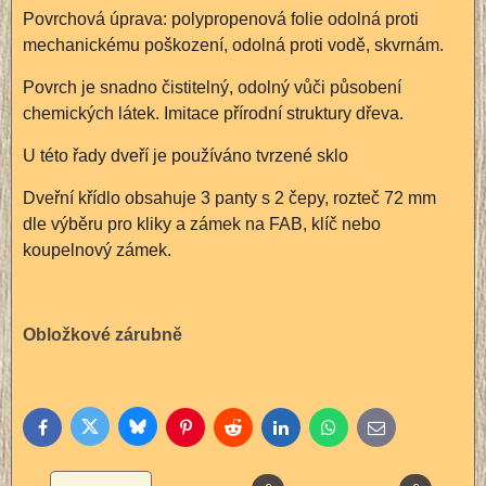
Povrchová úprava: polypropenová folie odolná proti
mechanickému poškození, odolná proti vodě, skvrnám.
Povrch je snadno čistitelný, odolný vůči působení
chemických látek. Imitace přírodní struktury dřeva.
U této řady dveří je používáno tvrzené sklo
Dveřní křídlo obsahuje 3 panty s 2 čepy, rozteč 72 mm
dle výběru pro kliky a zámek na FAB, klíč nebo
koupelnový zámek.
Obložkové zárubně
Bluesky
Twitter
Facebook
Pinterest
Reddit
LinkedIn
WhatsApp
E-
mail