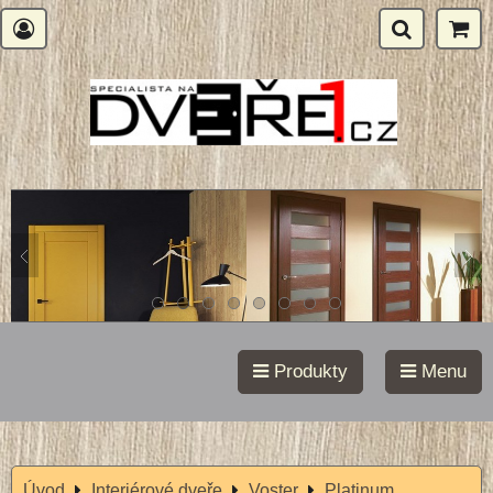
Produkty
Menu
Úvod
Interiérové dveře
Voster
Platinum