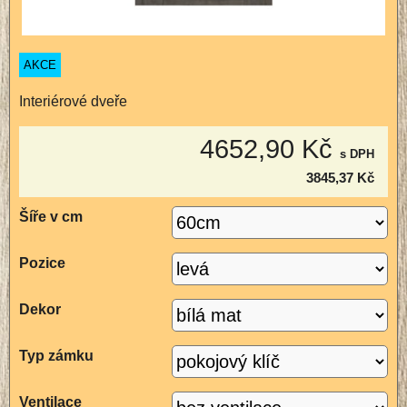
AKCE
Interiérové dveře
4652,90 Kč
s DPH
3845,37 Kč
Šíře v cm
Pozice
Dekor
Typ zámku
Ventilace