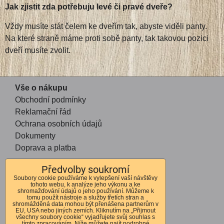
Jak zjistit zda potřebuju levé či pravé dveře?
Vždy musíte stát čelem ke dveřím tak, abyste viděli panty.
Na které straně máme proti sobě panty, tak takovou pozici
dveří musíte zvolit.
Vše o nákupu
Obchodní podmínky
Reklamační řád
Ochrana osobních údajů
Dokumenty
Doprava a platba
Předvolby soukromí
Kontakt
Soubory cookie používáme k vylepšení vaší návštěvy
tohoto webu, k analýze jeho výkonu a ke
Andrea Mohauptová
shromažďování údajů o jeho používání. Můžeme k
tomu použít nástroje a služby třetích stran a
Kvítkov 56
shromážděná data mohou být přenášena partnerům v
EU, USA nebo jiných zemích. Kliknutím na „Přijmout
Česká Lípa
všechny soubory cookie“ vyjadřujete svůj souhlas s
tímto zpracováním. Níže můžete najít podrobné