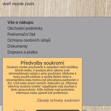
dveří musíte zvolit.
Vše o nákupu
Obchodní podmínky
Reklamační řád
Ochrana osobních údajů
Dokumenty
Doprava a platba
Předvolby soukromí
Kontakt
Soubory cookie používáme k vylepšení vaší návštěvy
tohoto webu, k analýze jeho výkonu a ke
Andrea Mohauptová
shromažďování údajů o jeho používání. Můžeme k
tomu použít nástroje a služby třetích stran a
Kvítkov 56
shromážděná data mohou být přenášena partnerům v
EU, USA nebo jiných zemích. Kliknutím na „Přijmout
Česká Lípa
všechny soubory cookie“ vyjadřujete svůj souhlas s
tímto zpracováním. Níže můžete najít podrobné
470 01
informace nebo upravit své preference.
IČO 72678364
Zásady ochrany soukromí
DIČ CZ7762262310
Předvolby soukromí
Zásady ochrany soukromí