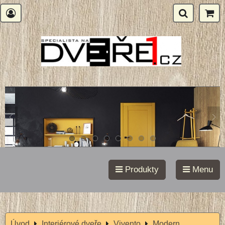
Produkty
Menu
Úvod
Interiérové dveře
Vivento
Modern