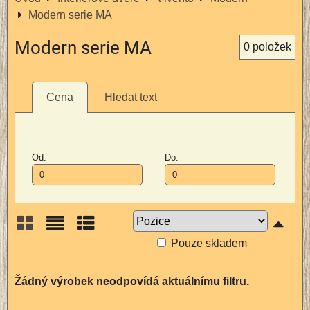
Modern serie MA
Modern serie MA
0
položek
Cena
Hledat text
Od:
Do:
Pouze skladem
Mřížka
Seznam
Tabulka