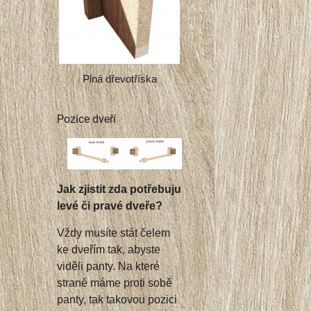
Plná dřevotříska
Pozice dveří
Jak zjistit zda potřebuju
levé či pravé dveře?
Vždy musíte stát čelem
ke dveřím tak, abyste
viděli panty. Na které
straně máme proti sobě
panty, tak takovou pozici