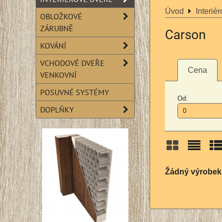
Úvod
Interié
OBLOŽKOVÉ
ZÁRUBNĚ
Carson
KOVÁNÍ
VCHODOVÉ DVEŘE
Cena
VENKOVNÍ
POSUVNÉ SYSTÉMY
Od:
DOPLŇKY
Mřížka
Sezn
Ta