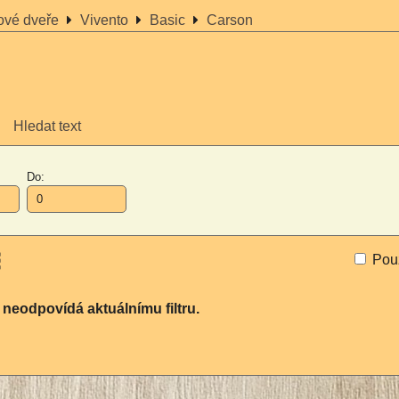
rové dveře
Vivento
Basic
Carson
Hledat text
Do:
Pou
am
bulka