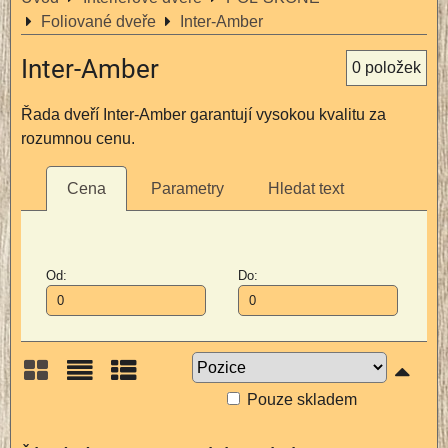
Foliované dveře
Inter-Amber
Inter-Amber
0
položek
Řada dveří Inter-Amber garantují vysokou kvalitu za
rozumnou cenu.
Cena
Parametry
Hledat text
Od:
Do:
Pouze skladem
Mřížka
Seznam
Tabulka