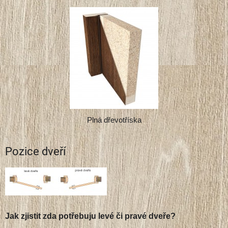
Plná dřevotříska
Pozice dveří
Jak zjistit zda potřebuju levé či pravé dveře?