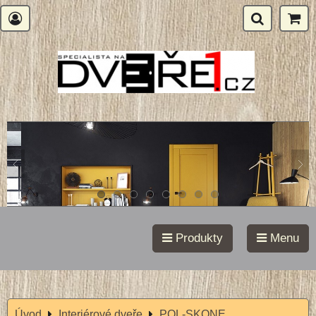
Produkty
Menu
Úvod
Interiérové dveře
POL-SKONE