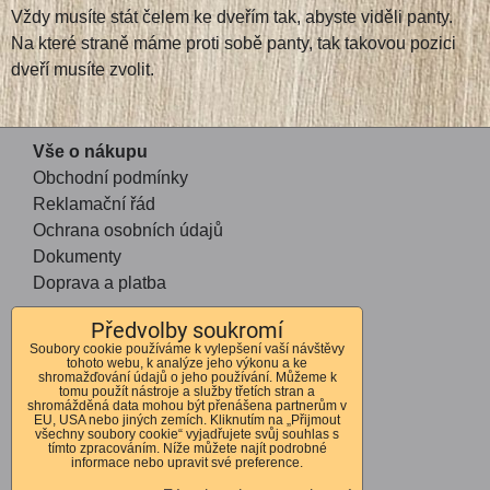
Vždy musíte stát čelem ke dveřím tak, abyste viděli panty.
Na které straně máme proti sobě panty, tak takovou pozici
dveří musíte zvolit.
Vše o nákupu
Obchodní podmínky
Reklamační řád
Ochrana osobních údajů
Dokumenty
Doprava a platba
Předvolby soukromí
Kontakt
Soubory cookie používáme k vylepšení vaší návštěvy
tohoto webu, k analýze jeho výkonu a ke
Andrea Mohauptová
shromažďování údajů o jeho používání. Můžeme k
tomu použít nástroje a služby třetích stran a
Kvítkov 56
shromážděná data mohou být přenášena partnerům v
EU, USA nebo jiných zemích. Kliknutím na „Přijmout
Česká Lípa
všechny soubory cookie“ vyjadřujete svůj souhlas s
tímto zpracováním. Níže můžete najít podrobné
470 01
informace nebo upravit své preference.
IČO 72678364