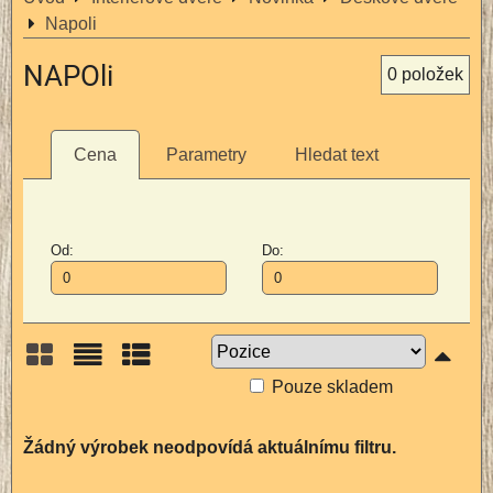
Napoli
NAPOli
0
položek
Cena
Parametry
Hledat text
Od:
Do:
Pouze skladem
Mřížka
Seznam
Tabulka