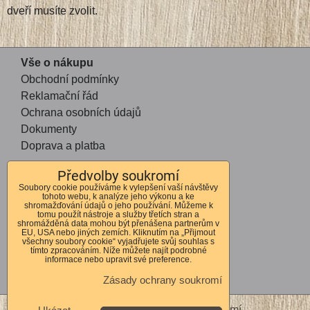
dveří musíte zvolit.
Vše o nákupu
Obchodní podmínky
Reklamační řád
Ochrana osobních údajů
Dokumenty
Doprava a platba
Předvolby soukromí
Kontakt
Soubory cookie používáme k vylepšení vaší návštěvy
tohoto webu, k analýze jeho výkonu a ke
Andrea Mohauptová
shromažďování údajů o jeho používání. Můžeme k
tomu použít nástroje a služby třetích stran a
Kvítkov 56
shromážděná data mohou být přenášena partnerům v
EU, USA nebo jiných zemích. Kliknutím na „Přijmout
Česká Lípa
všechny soubory cookie“ vyjadřujete svůj souhlas s
tímto zpracováním. Níže můžete najít podrobné
470 01
informace nebo upravit své preference.
IČO 72678364
Zásady ochrany soukromí
DIČ CZ7762262310
Předvolby soukromí
Zásady ochrany soukromí