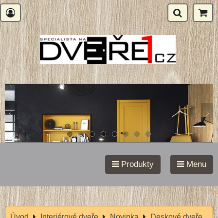
Produkty
Menu
Úvod
Interiérové dveře
Novinka
Deskové dveře