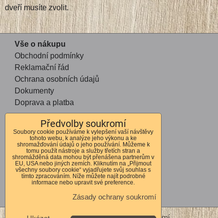
dveří musíte zvolit.
Vše o nákupu
Obchodní podmínky
Reklamační řád
Ochrana osobních údajů
Dokumenty
Doprava a platba
Předvolby soukromí
Kontakt
Soubory cookie používáme k vylepšení vaší návštěvy
tohoto webu, k analýze jeho výkonu a ke
Andrea Mohauptová
shromažďování údajů o jeho používání. Můžeme k
tomu použít nástroje a služby třetích stran a
Kvítkov 56
shromážděná data mohou být přenášena partnerům v
EU, USA nebo jiných zemích. Kliknutím na „Přijmout
Česká Lípa
všechny soubory cookie“ vyjadřujete svůj souhlas s
tímto zpracováním. Níže můžete najít podrobné
470 01
informace nebo upravit své preference.
IČO 72678364
Zásady ochrany soukromí
DIČ CZ7762262310
Předvolby soukromí
Zásady ochrany soukromí