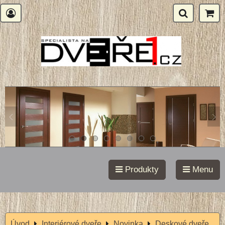
Produkty
Menu
Úvod
Interiérové dveře
Novinka
Deskové dveře