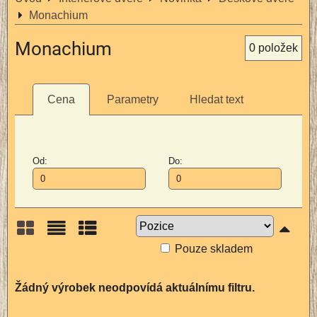
Monachium
Monachium
0
položek
Cena
Parametry
Hledat text
Od:
Do:
Pouze skladem
Mřížka
Seznam
Tabulka