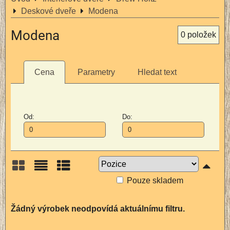
Deskové dveře
Modena
Modena
0
položek
Cena
Parametry
Hledat text
Od:
Do:
Pouze skladem
Mřížka
Seznam
Tabulka