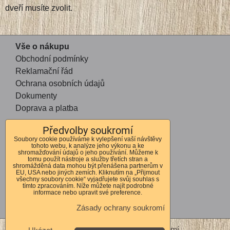
dveří musíte zvolit.
Vše o nákupu
Obchodní podmínky
Reklamační řád
Ochrana osobních údajů
Dokumenty
Doprava a platba
Předvolby soukromí
Kontakt
Soubory cookie používáme k vylepšení vaší návštěvy
tohoto webu, k analýze jeho výkonu a ke
Andrea Mohauptová
shromažďování údajů o jeho používání. Můžeme k
tomu použít nástroje a služby třetích stran a
Kvítkov 56
shromážděná data mohou být přenášena partnerům v
EU, USA nebo jiných zemích. Kliknutím na „Přijmout
Česká Lípa
všechny soubory cookie“ vyjadřujete svůj souhlas s
tímto zpracováním. Níže můžete najít podrobné
470 01
informace nebo upravit své preference.
IČO 72678364
Zásady ochrany soukromí
DIČ CZ7762262310
Předvolby soukromí
Zásady ochrany soukromí