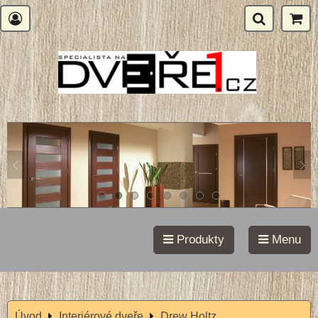
Produkty
Menu
Úvod
Interiérové dveře
Drew Holtz