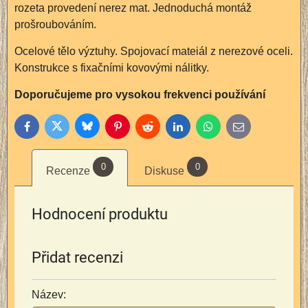
rozeta provedení nerez mat. Jednoduchá montáž
prošroubováním.
Ocelové tělo výztuhy. Spojovací mateiál z nerezové oceli.
Konstrukce s fixačními kovovými nálitky.
Doporučujeme pro vysokou frekvenci používání
Bluesky
Twitter
Facebook
Pinterest
Reddit
LinkedIn
WhatsApp
E-
mail
0
0
Recenze
Diskuse
Hodnocení produktu
Přidat recenzi
Název: