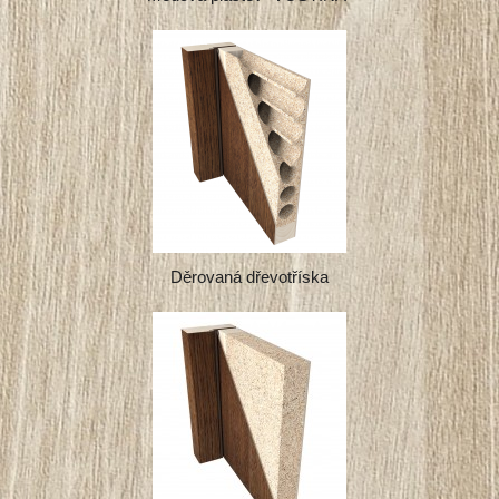
Děrovaná dřevotříska