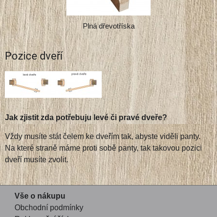
Plná dřevotříska
Pozice dveří
Jak zjistit zda potřebuju levé či pravé dveře?
Vždy musíte stát čelem ke dveřím tak, abyste viděli panty.
Na které straně máme proti sobě panty, tak takovou pozici
dveří musíte zvolit.
Vše o nákupu
Obchodní podmínky