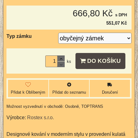
666,80 Kč
s DPH
551,07 Kč
Typ zámku
DO KOŠÍKU
ks
Přidat k Oblíbeným
Přidat do seznamu
Doručení
Osobně, TOPTRANS
Výrobce:
Rostex s.r.o.
Designové kování v moderním stylu v provedení kulatá