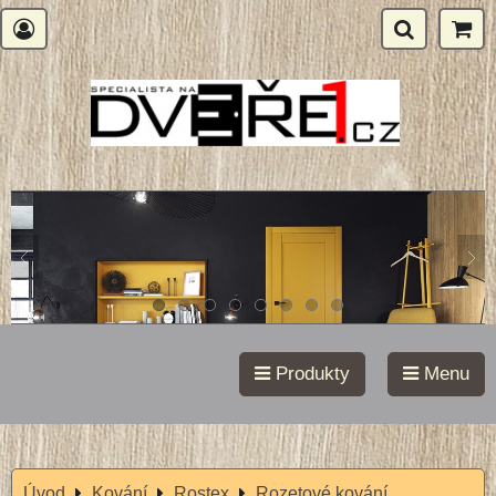
Produkty
Menu
Úvod
Kování
Rostex
Rozetové kování