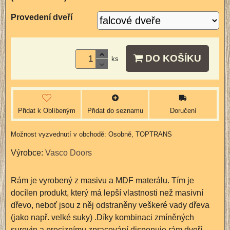
Provedení dveří
DO KOŠÍKU
ks
Přidat k Oblíbeným
Přidat do seznamu
Doručení
Osobně, TOPTRANS
Výrobce:
Vasco Doors
Rám je vyrobený z masivu a MDF materálu. Tím je
docílen produkt, který má lepší vlastnosti než masivní
dřevo, neboť jsou z něj odstraněny veškeré vady dřeva
(jako např. velké suky) .Díky kombinaci zmíněných
surovin a preciznímu zpracování disponuje rám dveří