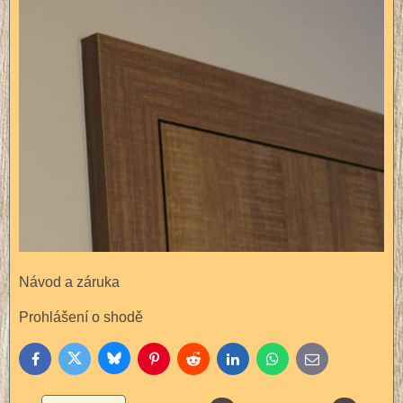
Návod a záruka
Prohlášení o shodě
Bluesky
Twitter
Facebook
Pinterest
Reddit
LinkedIn
WhatsApp
E-
mail