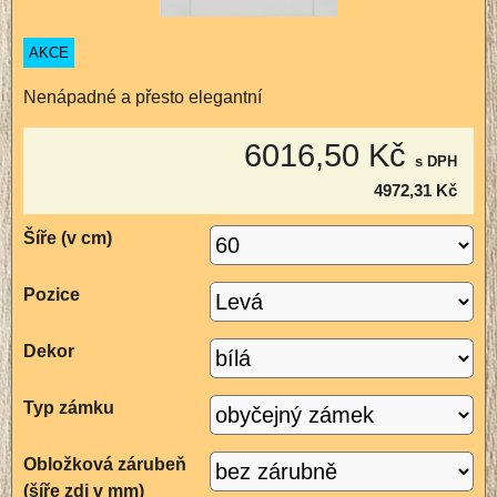
AKCE
Nenápadné a přesto elegantní
6016,50 Kč
s DPH
4972,31 Kč
Šíře (v cm)
Pozice
Dekor
Typ zámku
Obložková zárubeň
(šíře zdi v mm)