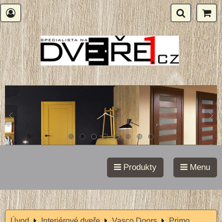
Produkty
Menu
Úvod
Interiérové dveře
Vasco Doors
Primo