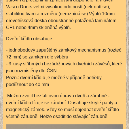
Vasco Doors velmi vysokou odolností (nekroutí se),
stabilitou tvaru a rozměru (nerozpíná se).Výplň 10mm
dřevotřísková deska oboustranně potažená laminátem
CPL nebo 4mm skleněná výplň.
Dveřní křídlo obsahuje:
- jednobodový zapuštěný zámkový mechanismus (rozteč
72 mm) se zámkem dle výběru
- 3 kusy stříbrných bezúdržbových dveřních závěsů, které
jsou rozmístěny dle ČSN
Pozn.: dveřní křídlo je možné v případě potřeby
podříznout do 40 mm
Možno zvolit bezfalcovou úpravu dveří a zárubně -
dveřní křídlo lícuje se zárubní. Obsahuje skryté panty a
magnetický zámek. Vždy se musí objednat dveřní křídlo
včetně zárubně. Nelze osadit do stávající zárubně.