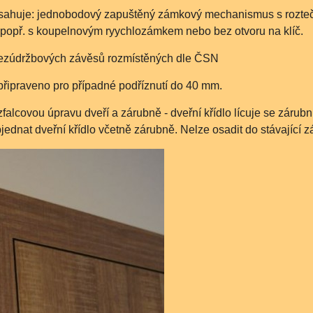
obsahuje: jednobodový zapuštěný zámkový mechanismus s rozt
, popř. s koupelnovým ryychlozámkem nebo bez otvoru na klíč.
bezúdržbových závěsů rozmístěných dle ČSN
 připraveno pro případné podříznutí do 40 mm.
falcovou úpravu dveří a zárubně - dveřní křídlo lícuje se záru
ednat dveřní křídlo včetně zárubně. Nelze osadit do stávající z