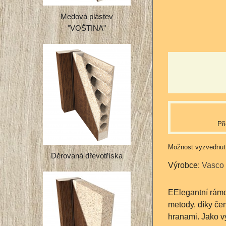
Medová plástev
"VOŠTINA"
Př
Děrovaná dřevotříska
Výrobce:
Vasco
EElegantní rámo
metody, díky če
hranami. Jako v