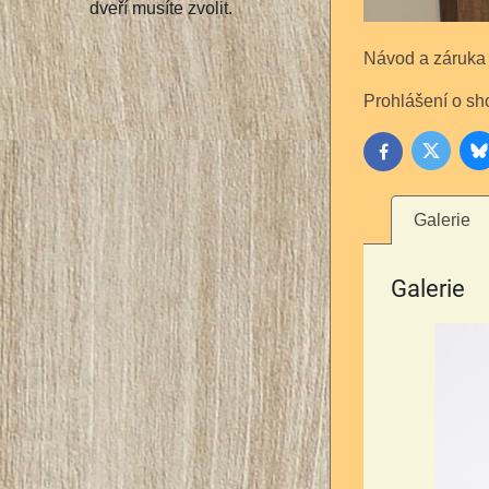
dveří musíte zvolit.
Návod a záruka
Prohlášení o sh
B
Twitter
Facebook
Galerie
Galerie