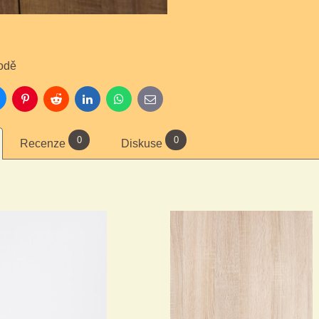
odě
luesky
Pinterest
Reddit
LinkedIn
WhatsApp
E-
mail
0
0
Recenze
Diskuse