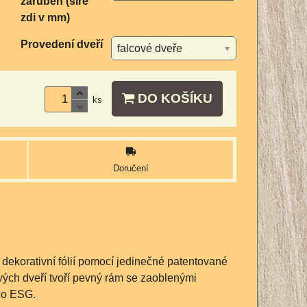
zárubeň (šíře
zdi v mm)
Provedení dveří
falcové dveře
DO KOŠÍKU
ks
Doručení
ekorativní fólií pomocí jedinečné patentované
vých dveří tvoří pevný rám se zaoblenými
klo ESG.