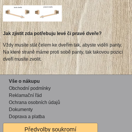
Jak zjistit zda potřebuju levé či pravé dveře?
Vždy musíte stát čelem ke dveřím tak, abyste viděli panty.
Na které straně máme proti sobě panty, tak takovou pozici
dveří musíte zvolit.
Vše o nákupu
Obchodní podmínky
Reklamační řád
Ochrana osobních údajů
Dokumenty
Doprava a platba
Předvolby soukromí