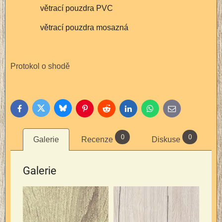
větrací pouzdra PVC
větrací pouzdra mosazná
Protokol o shodě
Bluesky
Twitter
Facebook
Pinterest
Reddit
LinkedIn
WhatsApp
E-
mail
0
0
Galerie
Recenze
Diskuse
Galerie