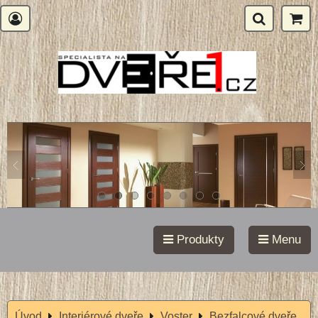
Produkty
Menu
Úvod
Interiérové dveře
Voster
Bezfalcové dveře