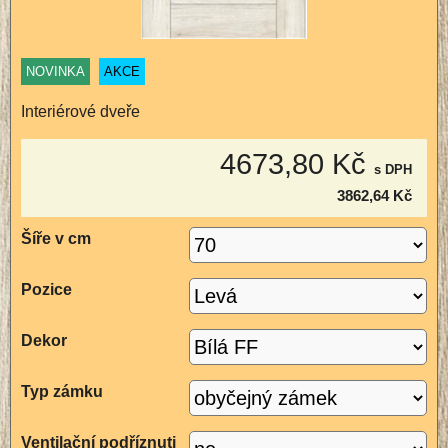
NOVINKA
AKCE
Interiérové dveře
4673,80 Kč
s DPH
3862,64 Kč
Šíře v cm
Pozice
Dekor
Typ zámku
Ventilační podříznuti