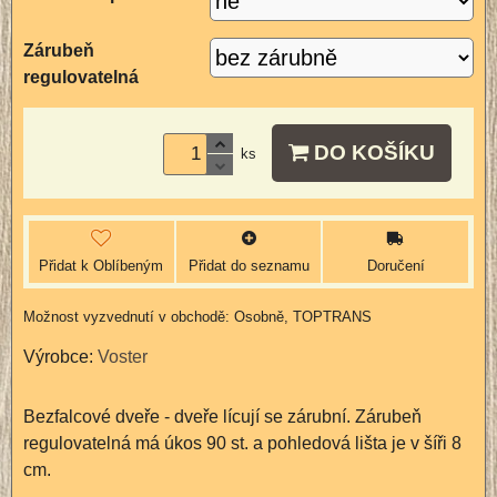
Zárubeň
regulovatelná
DO KOŠÍKU
ks
Přidat k Oblíbeným
Přidat do seznamu
Doručení
Osobně, TOPTRANS
Výrobce:
Voster
Bezfalcové dveře - dveře lícují se zárubní. Zárubeň
regulovatelná má úkos 90 st. a pohledová lišta je v šíři 8
cm.