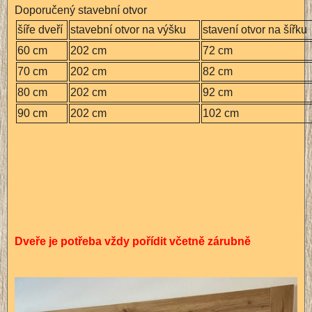
Doporučený stavební otvor
šíře dveří
stavební otvor na výšku
stavení otvor na šířku
60 cm
202 cm
72 cm
70 cm
202 cm
82 cm
80 cm
202 cm
92 cm
90 cm
202 cm
102 cm
Dveře je potřeba vždy pořídit včetně zárubně