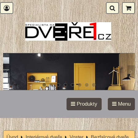
Produkty
Menu
Úvod
Interiérové dveře
Voster
Bezfalcové dveře