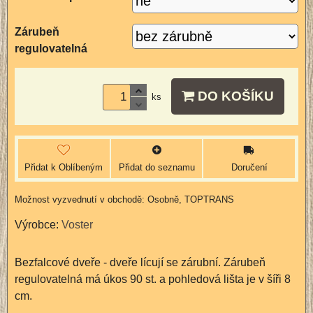
Zárubeň
regulovatelná
DO KOŠÍKU
ks
Přidat k Oblíbeným
Přidat do seznamu
Doručení
Osobně, TOPTRANS
Výrobce:
Voster
Bezfalcové dveře - dveře lícují se zárubní. Zárubeň
regulovatelná má úkos 90 st. a pohledová lišta je v šíři 8
cm.