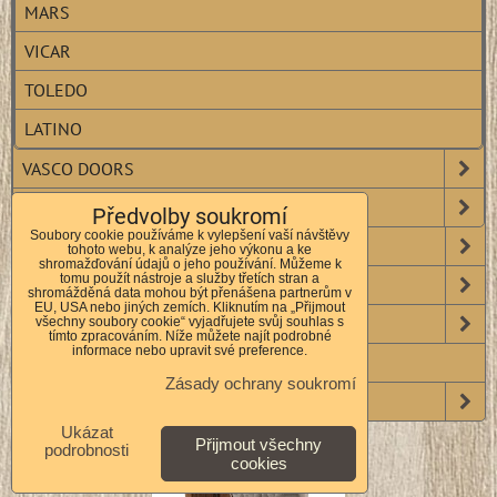
MARS
VICAR
TOLEDO
LATINO
VASCO DOORS
SOLODOOR
Předvolby soukromí
Soubory cookie používáme k vylepšení vaší návštěvy
OBLOŽKOVÉ ZÁRUBNĚ
tohoto webu, k analýze jeho výkonu a ke
shromažďování údajů o jeho používání. Můžeme k
tomu použít nástroje a služby třetích stran a
KOVÁNÍ
shromážděná data mohou být přenášena partnerům v
EU, USA nebo jiných zemích. Kliknutím na „Přijmout
VCHODOVÉ DVEŘE VENKOVNÍ
všechny soubory cookie“ vyjadřujete svůj souhlas s
tímto zpracováním. Níže můžete najít podrobné
informace nebo upravit své preference.
POSUVNÉ SYSTÉMY
Zásady ochrany soukromí
DOPLŇKY
Ukázat
Přijmout všechny
podrobnosti
cookies