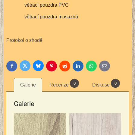
větrací pouzdra PVC
větrací pouzdra mosazná
Protokol o shodě
Bluesky
Twitter
Facebook
Pinterest
Reddit
LinkedIn
WhatsApp
E-
mail
0
0
Galerie
Recenze
Diskuse
Galerie