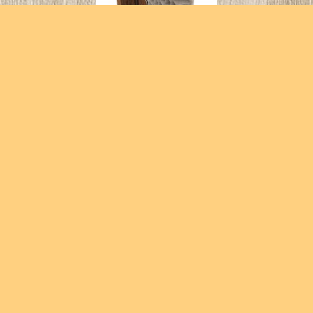
Medová plástev "VOŠTINA"
Děrovaná dřevotříska