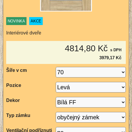
NOVINKA
AKCE
Interiérové dveře
4814,80 Kč
s DPH
3979,17 Kč
Šíře v cm
Pozice
Dekor
Typ zámku
Ventilační podříznuti