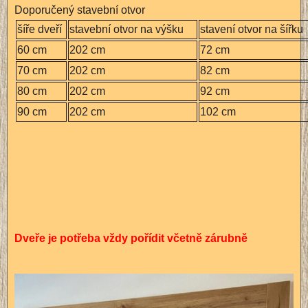
Doporučený stavební otvor
šíře dveří
stavební otvor na výšku
stavení otvor na šířku
60 cm
202 cm
72 cm
70 cm
202 cm
82 cm
80 cm
202 cm
92 cm
90 cm
202 cm
102 cm
Dveře je potřeba vždy pořídit včetně zárubně