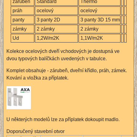
zárubeň
Standard
Thermo
práh
ocelový
ocelový
panty
3 panty 2D
3 panty 3D 15 mm
zámky
2 zámky
2 zámky
Ud
1,2W/m2K
1,1W/m2K
Kolekce ocelových dveří vchodových je dostupná ve
dvou typových balíčkách uvedených v tabulce.
Komplet obsahuje - zárubeň, dveřní křídlo, práh, zámek.
Kování a vložka za příplatek.
U některých modelů lze za příplatek dokoupit madlo.
Doporučený stavební otvor