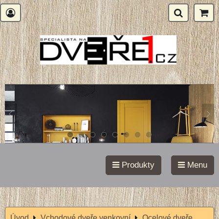
Produkty
Menu
Úvod
Vchodové dveře venkovní
Ocelové dveře