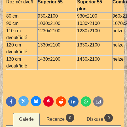
Rozměr dveří
Superior 55
Superior 55
Comfor
plus
80 cm
930x2100
930x2100
960x2
90 cm
1030x2100
1030x2100
1070x
110 cm
1230x2100
1230x2100
nelze
dvoukřídlé
120 cm
1330x2100
1330x2100
nelze
dvoukřídlé
130 cm
1430x2100
1430x2100
nelze
dvoukřídlé
Bluesky
Twitter
Facebook
Pinterest
Reddit
LinkedIn
WhatsApp
E-
mail
0
0
Galerie
Recenze
Diskuse