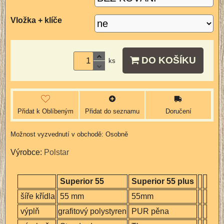
Vložka + klíče
DO KOŠÍKU
ks
Přidat k Oblíbeným
Přidat do seznamu
Doručení
Osobně
Výrobce:
Polstar
Superior 55
Superior 55 plus
šíře křídla
55 mm
55mm
výplň
grafitový polystyren
PUR pěna