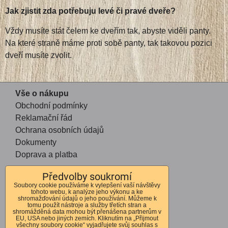
Jak zjistit zda potřebuju levé či pravé dveře?
Vždy musíte stát čelem ke dveřím tak, abyste viděli panty.
Na které straně máme proti sobě panty, tak takovou pozici
dveří musíte zvolit.
Vše o nákupu
Obchodní podmínky
Reklamační řád
Ochrana osobních údajů
Dokumenty
Doprava a platba
Předvolby soukromí
Kontakt
Soubory cookie používáme k vylepšení vaší návštěvy
tohoto webu, k analýze jeho výkonu a ke
Andrea Mohauptová
shromažďování údajů o jeho používání. Můžeme k
tomu použít nástroje a služby třetích stran a
Kvítkov 56
shromážděná data mohou být přenášena partnerům v
EU, USA nebo jiných zemích. Kliknutím na „Přijmout
Česká Lípa
všechny soubory cookie“ vyjadřujete svůj souhlas s