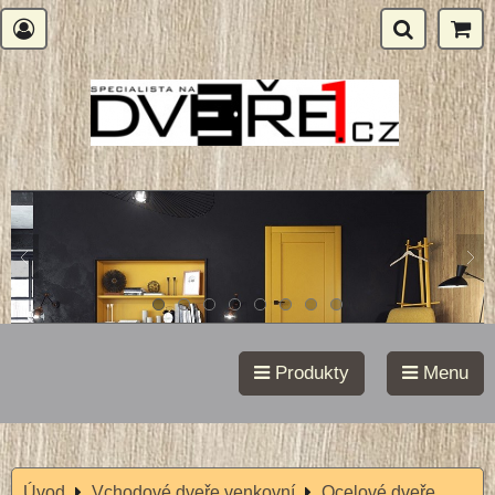
Produkty
Menu
Úvod
Vchodové dveře venkovní
Ocelové dveře