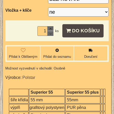
Vložka + klíče
DO KOŠÍKU
ks
Přidat k Oblíbeným
Přidat do seznamu
Doručení
Osobně
Výrobce:
Polstar
Superior 55
Superior 55 plus
šíře křídla
55 mm
55mm
výplň
grafitový polystyren
PUR pěna