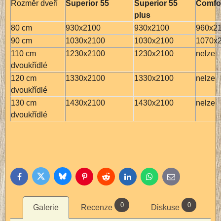
Rozměr dveří
Superior 55
Superior 55
Comfor
plus
80 cm
930x2100
930x2100
960x2
90 cm
1030x2100
1030x2100
1070x
110 cm
1230x2100
1230x2100
nelze
dvoukřídlé
120 cm
1330x2100
1330x2100
nelze
dvoukřídlé
130 cm
1430x2100
1430x2100
nelze
dvoukřídlé
Bluesky
Twitter
Facebook
Pinterest
Reddit
LinkedIn
WhatsApp
E-
mail
0
0
Galerie
Recenze
Diskuse