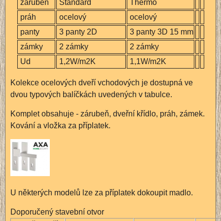
zárubeň
Standard
Thermo
práh
ocelový
ocelový
panty
3 panty 2D
3 panty 3D 15 mm
zámky
2 zámky
2 zámky
Ud
1,2W/m2K
1,1W/m2K
Kolekce ocelových dveří vchodových je dostupná ve
dvou typových balíčkách uvedených v tabulce.
Komplet obsahuje - zárubeň, dveřní křídlo, práh, zámek.
Kování a vložka za příplatek.
U některých modelů lze za příplatek dokoupit madlo.
Doporučený stavební otvor