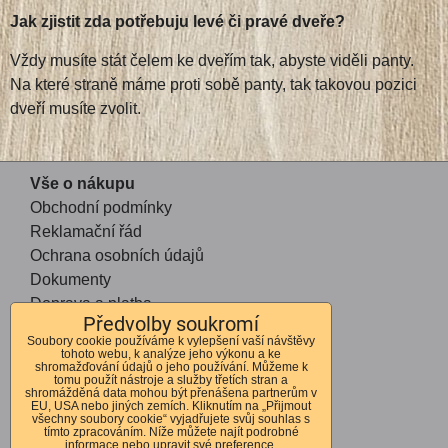
Jak zjistit zda potřebuju levé či pravé dveře?
Vždy musíte stát čelem ke dveřím tak, abyste viděli panty.
Na které straně máme proti sobě panty, tak takovou pozici
dveří musíte zvolit.
Vše o nákupu
Obchodní podmínky
Reklamační řád
Ochrana osobních údajů
Dokumenty
Doprava a platba
Předvolby soukromí
Soubory cookie používáme k vylepšení vaší návštěvy
tohoto webu, k analýze jeho výkonu a ke
Kontakt
shromažďování údajů o jeho používání. Můžeme k
tomu použít nástroje a služby třetích stran a
Andrea Mohauptová
shromážděná data mohou být přenášena partnerům v
EU, USA nebo jiných zemích. Kliknutím na „Přijmout
Kvítkov 56
všechny soubory cookie“ vyjadřujete svůj souhlas s
tímto zpracováním. Níže můžete najít podrobné
Česká Lípa
informace nebo upravit své preference.