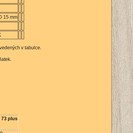
3D 15 mm
K
vedených v tabulce.
latek.
 73 plus