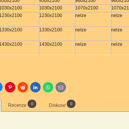
930x2100
930x2100
960x2100
960x21
1030x2100
1030x2100
1070x2100
1070x2
1230x2100
1230x2100
nelze
nelze
1330x2100
1330x2100
nelze
nelze
1430x2100
1430x2100
nelze
nelze
luesky
Pinterest
Reddit
LinkedIn
WhatsApp
E-
mail
0
0
Recenze
Diskuse