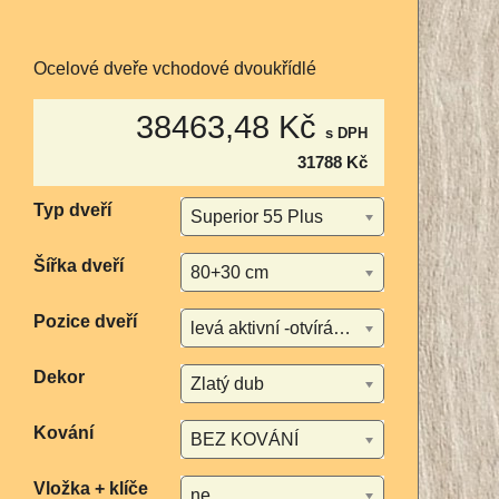
Ocelové dveře vchodové dvoukřídlé
38463,48 Kč
s DPH
31788 Kč
Typ dveří
Superior 55 Plus
Šířka dveří
80+30 cm
Pozice dveří
levá aktivní -otvírání dovnitř
Dekor
Zlatý dub
Kování
BEZ KOVÁNÍ
Vložka + klíče
ne