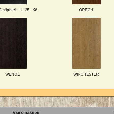
příplatek +1.125,- Kč
OŘECH
WENGE
WINCHESTER
Vše o nákupu