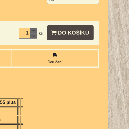
DO KOŠÍKU
ks
Doručení
55 plus
a