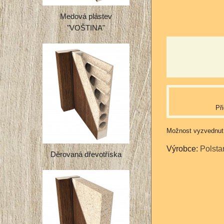
Medová plástev
"VOŠTINA"
Př
Výrobce:
Polsta
Děrovaná dřevotříska