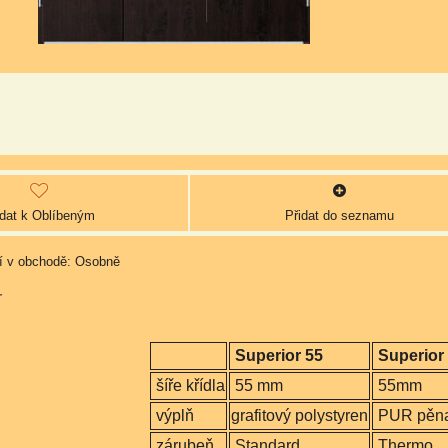
idat k Oblíbeným
Přidat do seznamu
Osobně
r
Superior 55
Superior 
šíře křídla
55 mm
55mm
výplň
grafitový polystyren
PUR pěn
zárubeň
Standard
Thermo