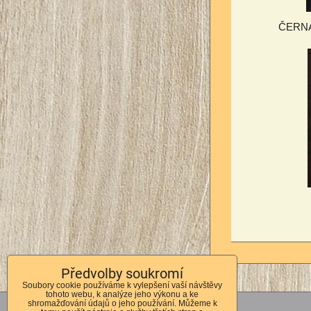
ČERNÁ 
Předvolby soukromí
Soubory cookie používáme k vylepšení vaší návštěvy
tohoto webu, k analýze jeho výkonu a ke
shromažďování údajů o jeho používání. Můžeme k