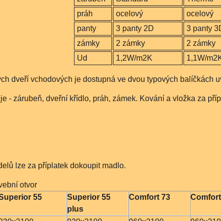
práh
ocelový
ocelový
panty
3 panty 2D
3 panty 
zámky
2 zámky
2 zámky
Ud
1,2W/m2K
1,1W/m2
ch dveří vchodových je dostupná ve dvou typových balíčkách u
 - zárubeň, dveřní křídlo, práh, zámek. Kování a vložka za příp
elů lze za příplatek dokoupit madlo.
ební otvor
Superior 55
Superior 55
Comfort 73
Comfort
plus