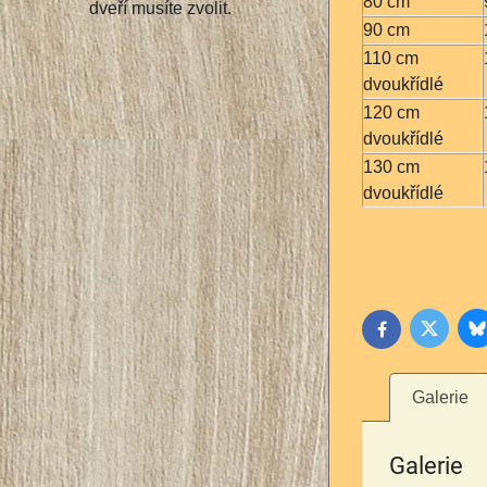
80 cm
dveří musíte zvolit.
90 cm
110 cm
dvoukřídlé
120 cm
dvoukřídlé
130 cm
dvoukřídlé
B
Twitter
Facebook
Galerie
Galerie