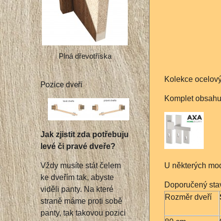
Plná dřevotříska
Kolekce ocelový
Pozice dveří
Komplet obsahuje
Jak zjistit zda potřebuju
levé či pravé dveře?
U některých mod
Vždy musíte stát čelem
ke dveřím tak, abyste
Doporučený stav
viděli panty. Na které
Rozměr dveří
straně máme proti sobě
panty, tak takovou pozici