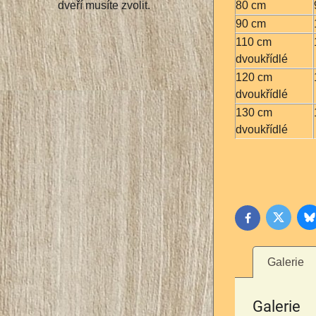
80 cm
dveří musíte zvolit.
90 cm
110 cm
dvoukřídlé
120 cm
dvoukřídlé
130 cm
dvoukřídlé
B
Twitter
Facebook
Galerie
Galerie