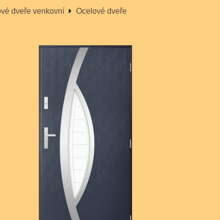
vé dveře venkovní
Ocelové dveře