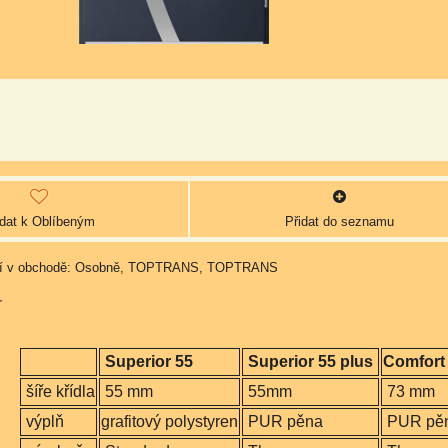
idat k Oblíbeným
Přidat do seznamu
Osobně, TOPTRANS, TOPTRANS
r
Superior 55
Superior 55 plus
Comfort
šíře křídla
55 mm
55mm
73 mm
výplň
grafitový polystyren
PUR pěna
PUR pě