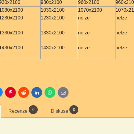
930x2100
930x2100
960x2100
960x21
1030x2100
1030x2100
1070x2100
1070x2
1230x2100
1230x2100
nelze
nelze
1330x2100
1330x2100
nelze
nelze
1430x2100
1430x2100
nelze
nelze
luesky
Pinterest
Reddit
LinkedIn
WhatsApp
E-
mail
0
0
Recenze
Diskuse