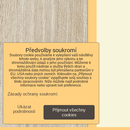
Předvolby soukromí
Soubory cookie používáme k vylepšení vaší návštěvy
tohoto webu, k analýze jeho výkonu a ke
shromažďování údajů o jeho používání. Můžeme k
tomu použít nástroje a služby třetích stran a
shromážděná data mohou být přenášena partnerům v
EU, USA nebo jiných zemích. Kliknutím na „Přijmout
všechny soubory cookie“ vyjadřujete svůj souhlas s
tímto zpracováním. Níže můžete najít podrobné
informace nebo upravit své preference.
Zásady ochrany soukromí
Ukázat
Přijmout všechny
podrobnosti
cookies