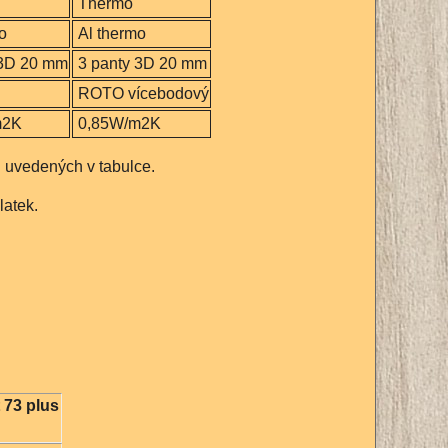
Thermo
o
Al thermo
 3D 20 mm
3 panty 3D 20 mm
ROTO vícebodový
m2K
0,85W/m2K
 uvedených v tabulce.
latek.
 73 plus