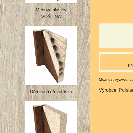
Medová plástev
"VOŠTINA"
Př
Výrobce:
Polsta
Děrovaná dřevotříska