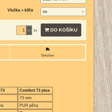
Vložka + klíče
ne
DO KOŠÍKU
ks
Doručení
 73
Comfort 73 plus
73 mm
na
PUR pěna