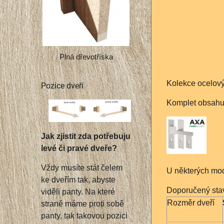
Plná dřevotříska
Kolekce ocelový
Pozice dveří
Komplet obsahuje
Jak zjistit zda potřebuju
levé či pravé dveře?
Vždy musíte stát čelem
U některých mod
ke dveřím tak, abyste
Doporučený stav
viděli panty. Na které
Rozměr dveří
straně máme proti sobě
panty, tak takovou pozici