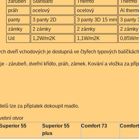
zárubeň
Standard
Thermo
Thermo
práh
ocelový
ocelový
Al therm
panty
3 panty 2D
3 panty 3D 15 mm
3 panty
zámky
2 zámky
2 zámky
2 zámky
Ud
1,2W/m2K
1,1W/m2K
0,85W/
ch dveří vchodových je dostupná ve čtyřech typových balíčkách
 - zárubeň, dveřní křídlo, práh, zámek. Kování a vložka za příp
elů lze za příplatek dokoupit madlo.
ební otvor
Superior 55
Superior 55
Comfort 73
Comfort
plus