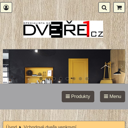
Produkty
Menu
Úvod
Vchodové dveře venkovní