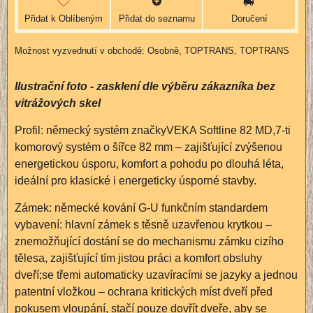
Přidat k Oblíbeným
Přidat do seznamu
Doručení
Osobně, TOPTRANS, TOPTRANS
Ilustrační foto - zasklení dle výběru zákazníka bez
vitrážových skel
Profil: německý systém značkyVEKA Softline 82 MD,7-ti
komorový systém o šířce 82 mm – zajišťující zvýšenou
energetickou úsporu, komfort a pohodu po dlouhá léta,
ideální pro klasické i energeticky úsporné stavby.
Zámek: německé kování G-U funkčním standardem
vybavení: hlavní zámek s těsně uzavřenou krytkou –
znemožňující dostání se do mechanismu zámku cizího
tělesa, zajišťující tím jistou práci a komfort obsluhy
dveří;se třemi automaticky uzavíracími se jazyky a jednou
patentní vložkou – ochrana kritických míst dveří před
pokusem vloupání, stačí pouze dovřít dveře, aby se