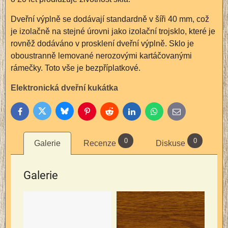
Dveřní výplně se dodávají standardně v šíři 40 mm, což
je izolačně na stejné úrovni jako izolační trojsklo, které je
rovněž dodáváno v prosklení dveřní výplně. Sklo je
oboustranně lemované nerozovými kartáčovanými
rámečky. Toto vše je bezpříplatkové.
Elektronická dveřní kukátka
Bluesky
Twitter
Facebook
Pinterest
Reddit
LinkedIn
WhatsApp
E-
mail
0
0
Galerie
Recenze
Diskuse
Galerie