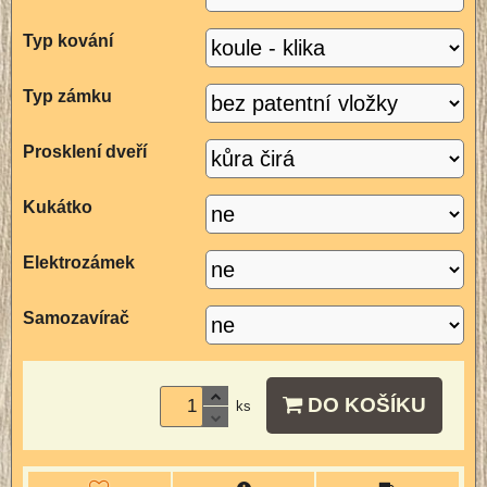
Typ kování
Typ zámku
Prosklení dveří
Kukátko
Elektrozámek
Samozavírač
DO KOŠÍKU
ks