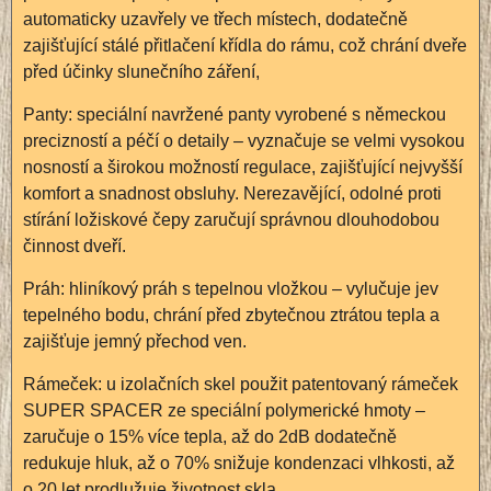
automaticky uzavřely ve třech místech, dodatečně
zajišťující stálé přitlačení křídla do rámu, což chrání dveře
před účinky slunečního záření,
Panty: speciální navržené panty vyrobené s německou
precizností a péčí o detaily – vyznačuje se velmi vysokou
nosností a širokou možností regulace, zajišťující nejvyšší
komfort a snadnost obsluhy. Nerezavějící, odolné proti
stírání ložiskové čepy zaručují správnou dlouhodobou
činnost dveří.
Práh: hliníkový práh s tepelnou vložkou – vylučuje jev
tepelného bodu, chrání před zbytečnou ztrátou tepla a
zajišťuje jemný přechod ven.
Rámeček: u izolačních skel použit patentovaný rámeček
SUPER SPACER ze speciální polymerické hmoty –
zaručuje o 15% více tepla, až do 2dB dodatečně
redukuje hluk, až o 70% snižuje kondenzaci vlhkosti, až
o 20 let prodlužuje životnost skla.