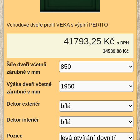
Vchodové dveře profil VEKA s výplní PERITO
41793,25 Kč
s DPH
34539,88 Kč
Šíře dveří včetně
zárubně v mm
Výška dveří včetně
zárubně v mm
Dekor exteriér
Dekor interiér
Pozice