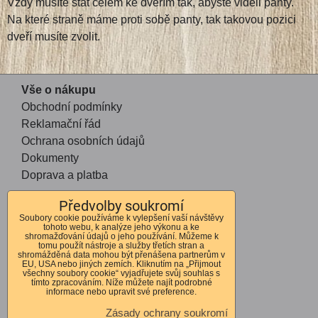
Vždy musíte stát čelem ke dveřím tak, abyste viděli panty.
Na které straně máme proti sobě panty, tak takovou pozici
dveří musíte zvolit.
Vše o nákupu
Obchodní podmínky
Reklamační řád
Ochrana osobních údajů
Dokumenty
Doprava a platba
Předvolby soukromí
Kontakt
Soubory cookie používáme k vylepšení vaší návštěvy
tohoto webu, k analýze jeho výkonu a ke
Andrea Mohauptová
shromažďování údajů o jeho používání. Můžeme k
tomu použít nástroje a služby třetích stran a
Kvítkov 56
shromážděná data mohou být přenášena partnerům v
EU, USA nebo jiných zemích. Kliknutím na „Přijmout
Česká Lípa
všechny soubory cookie“ vyjadřujete svůj souhlas s
tímto zpracováním. Níže můžete najít podrobné
470 01
informace nebo upravit své preference.
IČO 72678364
Zásady ochrany soukromí