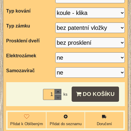
Typ kování
Typ zámku
Prosklení dveří
Elektrozámek
Samozavírač
DO KOŠÍKU
ks
Přidat k Oblíbeným
Přidat do seznamu
Doručení