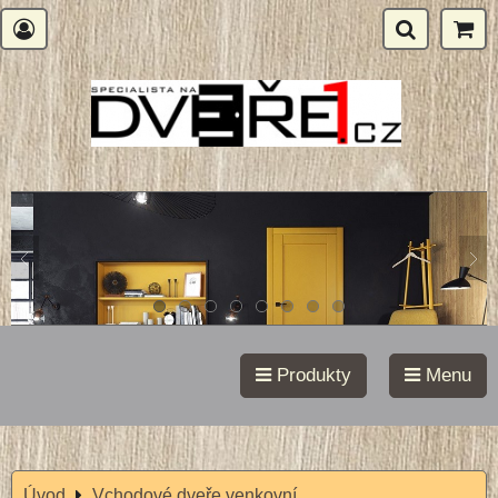
Produkty
Menu
Úvod
Vchodové dveře venkovní