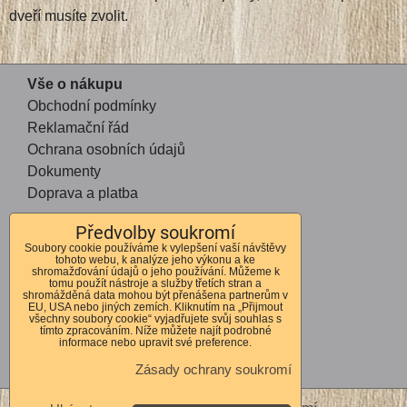
dveří musíte zvolit.
Vše o nákupu
Obchodní podmínky
Reklamační řád
Ochrana osobních údajů
Dokumenty
Doprava a platba
Předvolby soukromí
Kontakt
Soubory cookie používáme k vylepšení vaší návštěvy
tohoto webu, k analýze jeho výkonu a ke
Andrea Mohauptová
shromažďování údajů o jeho používání. Můžeme k
tomu použít nástroje a služby třetích stran a
Kvítkov 56
shromážděná data mohou být přenášena partnerům v
EU, USA nebo jiných zemích. Kliknutím na „Přijmout
Česká Lípa
všechny soubory cookie“ vyjadřujete svůj souhlas s
tímto zpracováním. Níže můžete najít podrobné
470 01
informace nebo upravit své preference.
IČO 72678364
Zásady ochrany soukromí
DIČ CZ7762262310