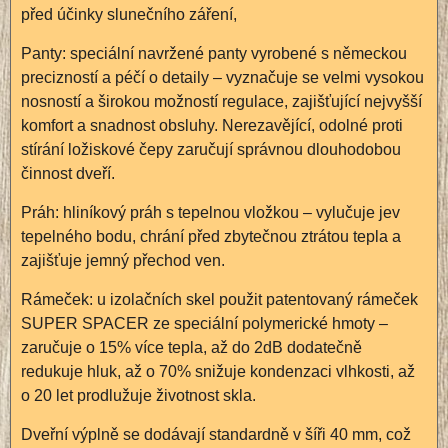
před účinky slunečního záření,
Panty: speciální navržené panty vyrobené s německou
precizností a péčí o detaily – vyznačuje se velmi vysokou
nosností a širokou možností regulace, zajišťující nejvyšší
komfort a snadnost obsluhy. Nerezavějící, odolné proti
stírání ložiskové čepy zaručují správnou dlouhodobou
činnost dveří.
Práh: hliníkový práh s tepelnou vložkou – vylučuje jev
tepelného bodu, chrání před zbytečnou ztrátou tepla a
zajišťuje jemný přechod ven.
Rámeček: u izolačních skel použit patentovaný rámeček
SUPER SPACER ze speciální polymerické hmoty –
zaručuje o 15% více tepla, až do 2dB dodatečně
redukuje hluk, až o 70% snižuje kondenzaci vlhkosti, až
o 20 let prodlužuje životnost skla.
Dveřní výplně se dodávají standardně v šíři 40 mm, což