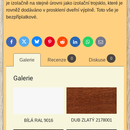
je izolačně na stejné úrovni jako izolační trojsklo, které je
rovněž dodáváno v prosklení dveřní výplně. Toto vše je
bezpříplatkové.
Bluesky
Twitter
Facebook
Pinterest
Reddit
LinkedIn
WhatsApp
E-
mail
0
0
Galerie
Recenze
Diskuse
Galerie
DUB ZLATÝ 2178001
BÍLÁ RAL 9016