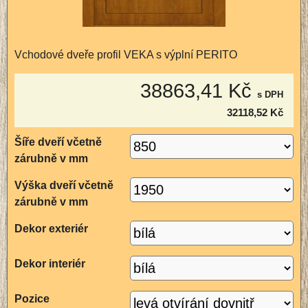
Vchodové dveře profil VEKA s výplní PERITO
38863,41 Kč
s DPH
32118,52 Kč
Šíře dveří včetně
zárubně v mm
Výška dveří včetně
zárubně v mm
Dekor exteriér
Dekor interiér
Pozice