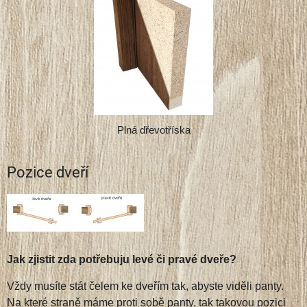
Plná dřevotříska
Pozice dveří
Jak zjistit zda potřebuju levé či pravé dveře?
Vždy musíte stát čelem ke dveřím tak, abyste viděli panty.
Na které straně máme proti sobě panty, tak takovou pozici