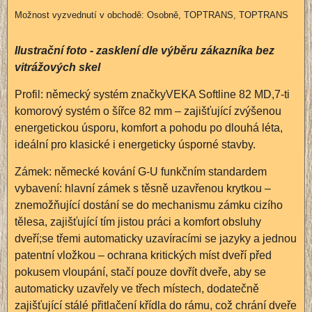
Osobně, TOPTRANS, TOPTRANS
Ilustrační foto - zasklení dle výběru zákazníka bez
vitrážových skel
Profil: německý systém značkyVEKA Softline 82 MD,7-ti
komorový systém o šířce 82 mm – zajišťující zvýšenou
energetickou úsporu, komfort a pohodu po dlouhá léta,
ideální pro klasické i energeticky úsporné stavby.
Zámek: německé kování G-U funkčním standardem
vybavení: hlavní zámek s těsně uzavřenou krytkou –
znemožňující dostání se do mechanismu zámku cizího
tělesa, zajišťující tím jistou práci a komfort obsluhy
dveří;se třemi automaticky uzavíracími se jazyky a jednou
patentní vložkou – ochrana kritických míst dveří před
pokusem vloupání, stačí pouze dovřít dveře, aby se
automaticky uzavřely ve třech místech, dodatečně
zajišťující stálé přitlačení křídla do rámu, což chrání dveře