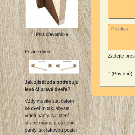
Plná dřevotříska
Pozice dveří
Zadejte pros
*
(Povinné)
Jak zjistit zda potřebuju
levé či pravé dveře?
Vždy musíte stát čelem
ke dveřím tak, abyste
viděli panty. Na které
straně máme proti sobě
panty, tak takovou pozici