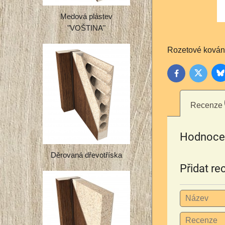
Medová plástev
"VOŠTINA"
Rozetové kování
B
Twitter
Facebook
Recenze
Hodnocen
Děrovaná dřevotříska
Přidat re