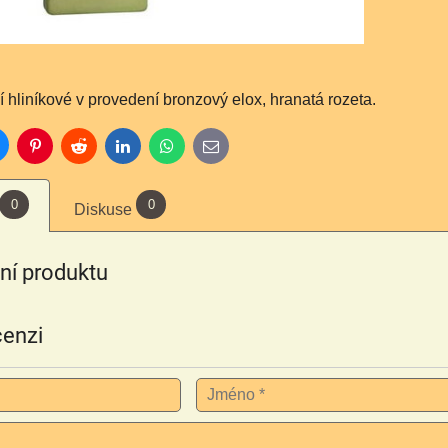
 hliníkové v provedení bronzový elox, hranatá rozeta.
luesky
Pinterest
Reddit
LinkedIn
WhatsApp
E-
mail
0
0
Diskuse
í produktu
cenzi