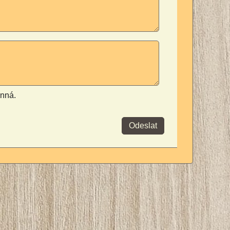
inná.
Odeslat