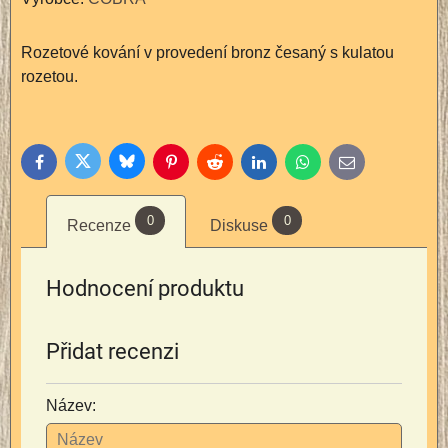
Rozetové kování v provedení bronz česaný s kulatou
rozetou.
Bluesky
Twitter
Facebook
Pinterest
Reddit
LinkedIn
WhatsApp
E-
mail
0
0
Recenze
Diskuse
Hodnocení produktu
Přidat recenzi
Název: