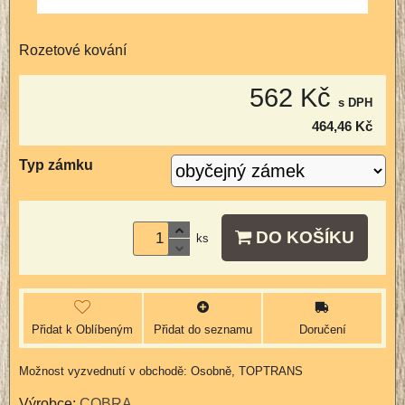
Rozetové kování
562 Kč
s DPH
464,46 Kč
Typ zámku
DO KOŠÍKU
ks
Přidat k Oblíbeným
Přidat do seznamu
Doručení
Osobně, TOPTRANS
Výrobce:
COBRA