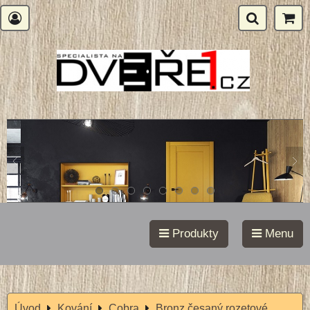
Produkty
Menu
Úvod
Kování
Cobra
Bronz česaný rozetové