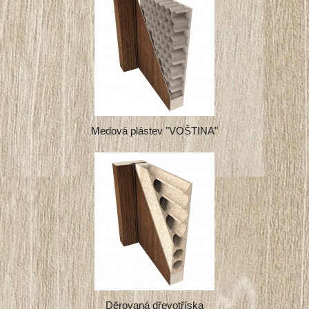
Medová plástev "VOŠTINA"
Děrovaná dřevotříska