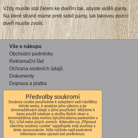
Vždy musíte stát čelem ke dveřím tak, abyste viděli panty.
Na které straně máme proti sobě panty, tak takovou pozici
dveří musíte zvolit.
Vše o nákupu
Obchodní podmínky
Reklamační řád
Ochrana osobních údajů
Dokumenty
Doprava a platba
Předvolby soukromí
Kontakt
Soubory cookie používáme k vylepšení vaší návštěvy
tohoto webu, k analýze jeho výkonu a ke
Andrea Mohauptová
shromažďování údajů o jeho používání. Můžeme k
tomu použít nástroje a služby třetích stran a
Kvítkov 56
shromážděná data mohou být přenášena partnerům v
EU, USA nebo jiných zemích. Kliknutím na „Přijmout
Česká Lípa
všechny soubory cookie“ vyjadřujete svůj souhlas s
tímto zpracováním. Níže můžete najít podrobné
470 01
informace nebo upravit své preference.