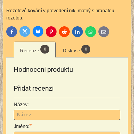
Rozetové kování v provedení nikl matný s hranatou
rozetou.
Bluesky
Twitter
Facebook
Pinterest
Reddit
LinkedIn
WhatsApp
E-
mail
0
0
Recenze
Diskuse
Hodnocení produktu
Přidat recenzi
Název:
*
Jméno: