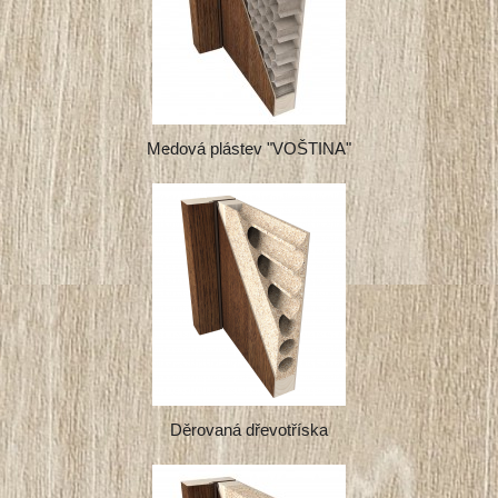
Medová plástev "VOŠTINA"
Děrovaná dřevotříska