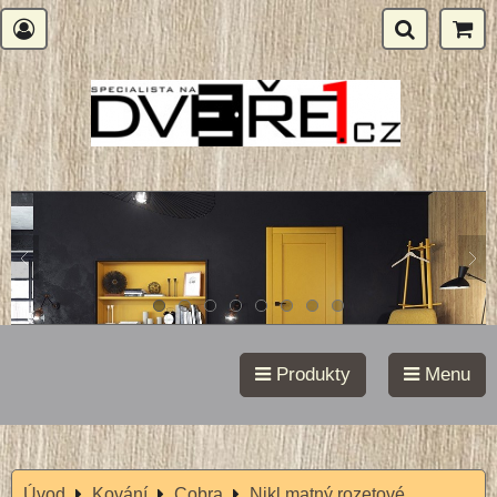
Produkty
Menu
Úvod
Kování
Cobra
Nikl matný rozetové