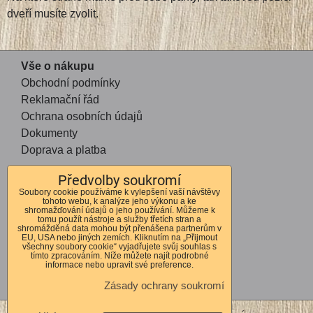
dveří musíte zvolit.
Vše o nákupu
Obchodní podmínky
Reklamační řád
Ochrana osobních údajů
Dokumenty
Doprava a platba
Předvolby soukromí
Kontakt
Soubory cookie používáme k vylepšení vaší návštěvy
tohoto webu, k analýze jeho výkonu a ke
Andrea Mohauptová
shromažďování údajů o jeho používání. Můžeme k
tomu použít nástroje a služby třetích stran a
Kvítkov 56
shromážděná data mohou být přenášena partnerům v
EU, USA nebo jiných zemích. Kliknutím na „Přijmout
Česká Lípa
všechny soubory cookie“ vyjadřujete svůj souhlas s
tímto zpracováním. Níže můžete najít podrobné
470 01
informace nebo upravit své preference.
IČO 72678364
Zásady ochrany soukromí
DIČ CZ7762262310