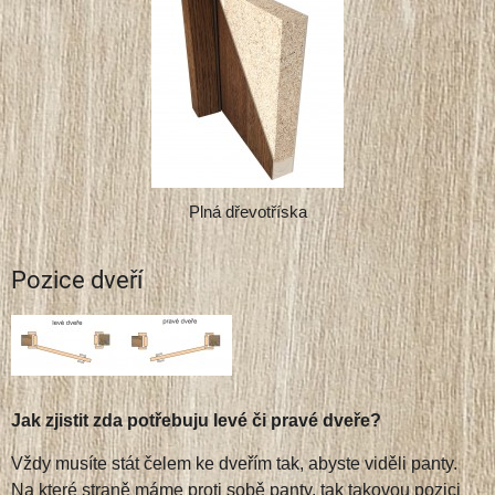
Plná dřevotříska
Pozice dveří
Jak zjistit zda potřebuju levé či pravé dveře?
Vždy musíte stát čelem ke dveřím tak, abyste viděli panty.
Na které straně máme proti sobě panty, tak takovou pozici