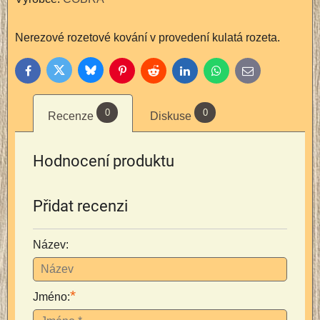
Nerezové rozetové kování v provedení kulatá rozeta.
Bluesky
Twitter
Facebook
Pinterest
Reddit
LinkedIn
WhatsApp
E-
mail
0
0
Recenze
Diskuse
Hodnocení produktu
Přidat recenzi
Název:
*
Jméno: