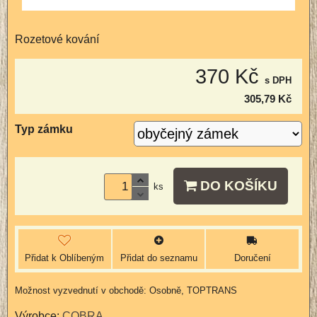
Rozetové kování
370 Kč
s DPH
305,79 Kč
Typ zámku
DO KOŠÍKU
ks
Přidat k Oblíbeným
Přidat do seznamu
Doručení
Osobně, TOPTRANS
Výrobce:
COBRA