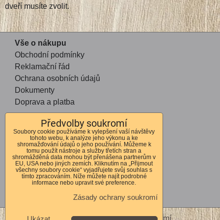
dveří musíte zvolit.
Vše o nákupu
Obchodní podmínky
Reklamační řád
Ochrana osobních údajů
Dokumenty
Doprava a platba
Předvolby soukromí
Kontakt
Soubory cookie používáme k vylepšení vaší návštěvy
tohoto webu, k analýze jeho výkonu a ke
Andrea Mohauptová
shromažďování údajů o jeho používání. Můžeme k
tomu použít nástroje a služby třetích stran a
Kvítkov 56
shromážděná data mohou být přenášena partnerům v
EU, USA nebo jiných zemích. Kliknutím na „Přijmout
Česká Lípa
všechny soubory cookie“ vyjadřujete svůj souhlas s
tímto zpracováním. Níže můžete najít podrobné
470 01
informace nebo upravit své preference.
IČO 72678364
Zásady ochrany soukromí
DIČ CZ7762262310
Předvolby soukromí
Zásady ochrany soukromí
Ukázat