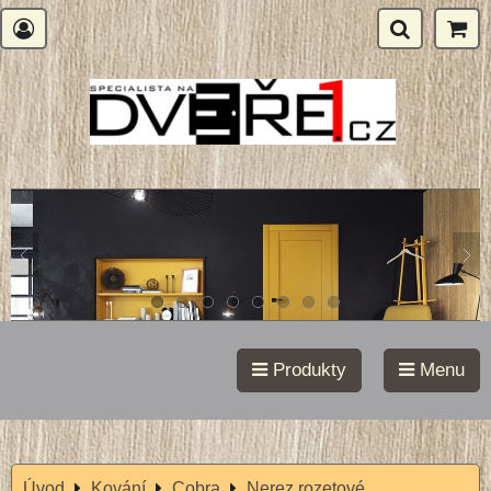
Produkty
Menu
Úvod
Kování
Cobra
Nerez rozetové