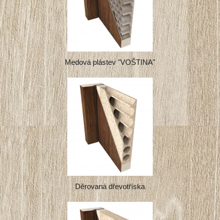
Medová plástev "VOŠTINA"
Děrovaná dřevotříska