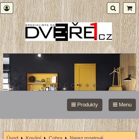
Produkty
Menu
Úvod
Kování
Cobra
Nerez rozetové