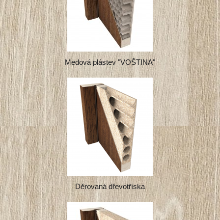
Medová plástev "VOŠTINA"
Děrovaná dřevotříska