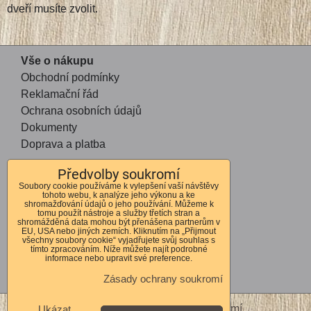
dveří musíte zvolit.
Vše o nákupu
Obchodní podmínky
Reklamační řád
Ochrana osobních údajů
Dokumenty
Doprava a platba
Předvolby soukromí
Kontakt
Soubory cookie používáme k vylepšení vaší návštěvy
tohoto webu, k analýze jeho výkonu a ke
Andrea Mohauptová
shromažďování údajů o jeho používání. Můžeme k
tomu použít nástroje a služby třetích stran a
Kvítkov 56
shromážděná data mohou být přenášena partnerům v
EU, USA nebo jiných zemích. Kliknutím na „Přijmout
Česká Lípa
všechny soubory cookie“ vyjadřujete svůj souhlas s
tímto zpracováním. Níže můžete najít podrobné
470 01
informace nebo upravit své preference.
IČO 72678364
Zásady ochrany soukromí
DIČ CZ7762262310
Předvolby soukromí
Zásady ochrany soukromí
Ukázat