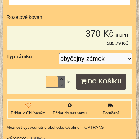
Rozetové kování
370 Kč
s DPH
305,79 Kč
Typ zámku
DO KOŠÍKU
ks
Přidat k Oblíbeným
Přidat do seznamu
Doručení
Osobně, TOPTRANS
Výrobce:
COBRA