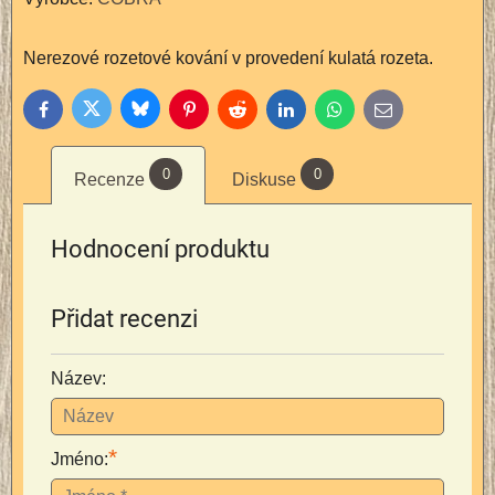
Nerezové rozetové kování v provedení kulatá rozeta.
Bluesky
Twitter
Facebook
Pinterest
Reddit
LinkedIn
WhatsApp
E-
mail
0
0
Recenze
Diskuse
Hodnocení produktu
Přidat recenzi
Název:
*
Jméno: