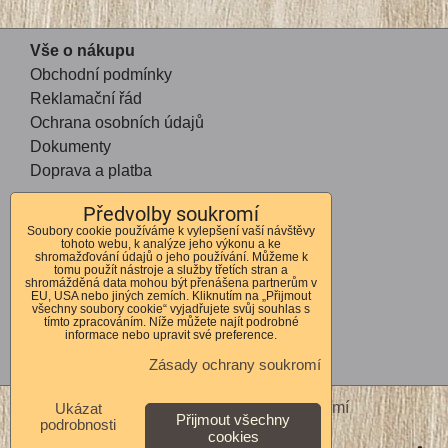
Vše o nákupu
Obchodní podmínky
Reklamační řád
Ochrana osobních údajů
Dokumenty
Doprava a platba
Předvolby soukromí
Kontakt
Soubory cookie používáme k vylepšení vaší návštěvy
tohoto webu, k analýze jeho výkonu a ke
Andrea Mohauptová
shromažďování údajů o jeho používání. Můžeme k
tomu použít nástroje a služby třetích stran a
Kvítkov 56
shromážděná data mohou být přenášena partnerům v
EU, USA nebo jiných zemích. Kliknutím na „Přijmout
Česká Lípa
všechny soubory cookie“ vyjadřujete svůj souhlas s
tímto zpracováním. Níže můžete najít podrobné
470 01
informace nebo upravit své preference.
IČO 72678364
Zásady ochrany soukromí
DIČ CZ7762262310
Předvolby soukromí
Zásady ochrany soukromí
Ukázat
Přijmout všechny
podrobnosti
cookies