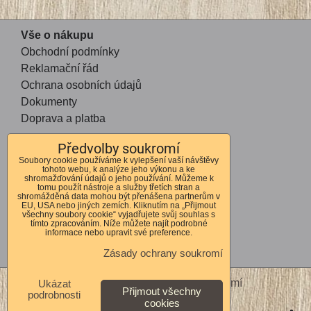
Vše o nákupu
Obchodní podmínky
Reklamační řád
Ochrana osobních údajů
Dokumenty
Doprava a platba
Předvolby soukromí
Kontakt
Soubory cookie používáme k vylepšení vaší návštěvy
tohoto webu, k analýze jeho výkonu a ke
Andrea Mohauptová
shromažďování údajů o jeho používání. Můžeme k
tomu použít nástroje a služby třetích stran a
Kvítkov 56
shromážděná data mohou být přenášena partnerům v
EU, USA nebo jiných zemích. Kliknutím na „Přijmout
Česká Lípa
všechny soubory cookie“ vyjadřujete svůj souhlas s
tímto zpracováním. Níže můžete najít podrobné
470 01
informace nebo upravit své preference.
IČO 72678364
Zásady ochrany soukromí
DIČ CZ7762262310
Předvolby soukromí
Zásady ochrany soukromí
Ukázat
Přijmout všechny
podrobnosti
cookies